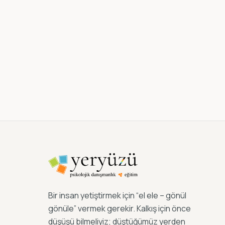
Bir insan yetiştirmek için “el ele – gönül
gönüle” vermek gerekir. Kalkış için önce
düşüşü bilmeliyiz; düştüğümüz yerden