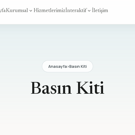
expand_more
expand_more
yfa
Kurumsal
Hizmetlerimiz
İnteraktif
İletişim
Anasayfa
>
Basın Kiti
Basın Kiti