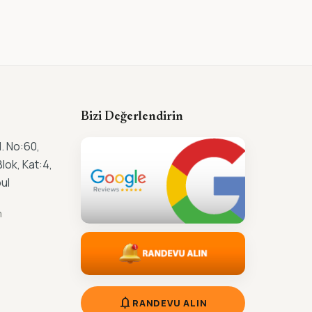
Bizi Değerlendirin
. No:60,
lok, Kat:4,
ul
m
m
notifications
RANDEVU ALIN