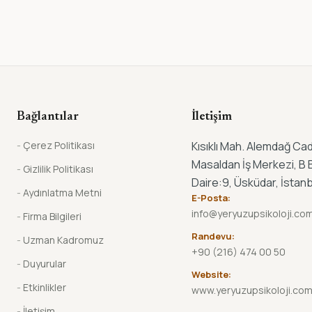
Bağlantılar
İletişim
Çerez Politikası
Kısıklı Mah. Alemdağ Cad
Masaldan İş Merkezi, B B
Gizlilik Politikası
Daire:9, Üsküdar, İstanb
Aydınlatma Metni
E-Posta:
info@yeryuzupsikoloji.co
Firma Bilgileri
Randevu:
Uzman Kadromuz
+90 (216) 474 00 50
Duyurular
Website:
Etkinlikler
www.yeryuzupsikoloji.co
İletişim