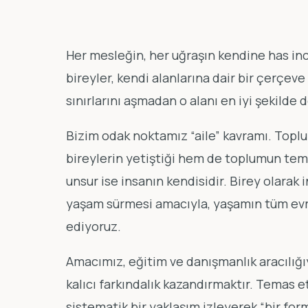
Her mesleğin, her uğraşın kendine has incelik
bireyler, kendi alanlarına dair bir çerçeve
sınırlarını aşmadan o alanı en iyi şekilde 
Bizim odak noktamız “aile” kavramı. Topl
bireylerin yetiştiği hem de toplumun temel
unsur ise insanın kendisidir. Birey olarak i
yaşam sürmesi amacıyla, yaşamın tüm evrel
ediyoruz.
Amacımız, eğitim ve danışmanlık aracılığı
kalıcı farkındalık kazandırmaktır. Temas 
sistematik bir yaklaşım izleyerek “bir for